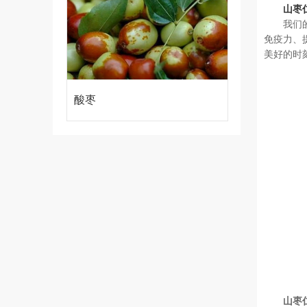
山枣
我们
免疫力、
美好的时
酸枣
山枣