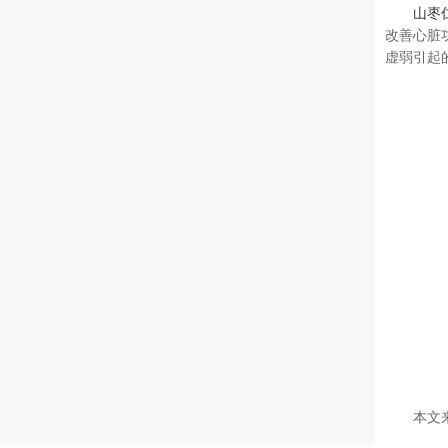
山枣
改善心脏
虚弱引起
本文