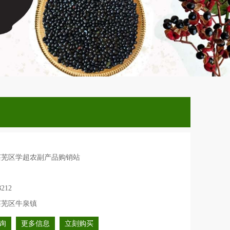
莱芜区学超农副产品购销站
8212
莱芜区牛泉镇
询
更多信息
立刻购买