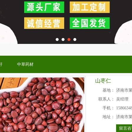
籽
中草药材
山枣仁
基地：
济南市
联系人：
吴经理
手机：
1586634
地址：
济南市
留言咨