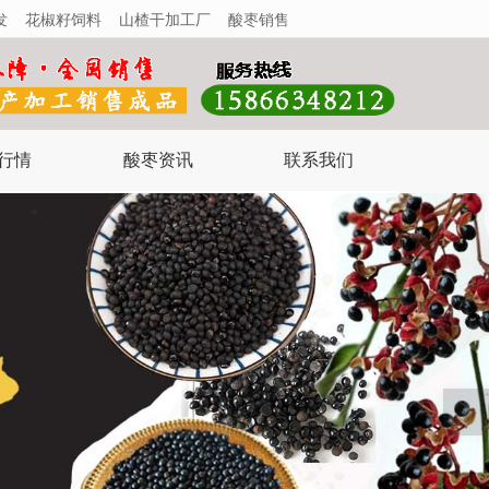
发
花椒籽饲料
山楂干加工厂
酸枣销售
行情
酸枣资讯
联系我们