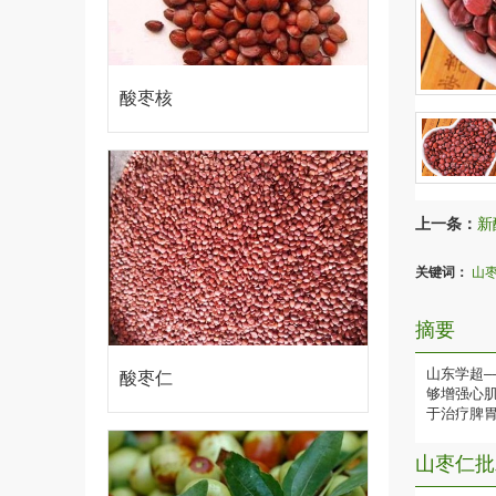
酸枣核
上一条：
新
关键词：
山
摘要
山东学超
酸枣仁
够增强心
于治疗脾
山枣仁批