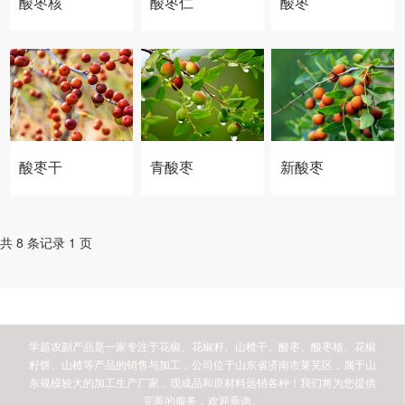
酸枣核
酸枣仁
酸枣
酸枣干
青酸枣
新酸枣
共 8 条记录 1 页
学超农副产品是一家专注于花椒、花椒籽、山楂干、酸枣、酸枣核、花椒
籽饼、山楂等产品的销售与加工，公司位于山东省济南市莱芜区，属于山
东规模较大的加工生产厂家，现成品和原材料远销各种！我们将为您提供
完善的服务，欢迎垂询。