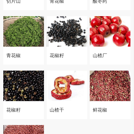
切片山
青花椒
酸枣药
楂
材
青花椒
花椒籽
山楂厂
加工厂
油厂家
家
花椒籽
山楂干
鲜花椒
养殖肥