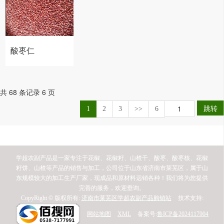
料
酸枣仁
共 68 条记录 6 页
跳转
1
2
3
>>
6
学超农副产品是一家专注于花椒、花椒籽、山楂干、酸枣、酸枣核、花椒
籽饼、山楂等产品的销售与加工，公司位于山东省济南市莱芜区，属于山
东规模较大的加工生产厂家，现成品和原材料远销各种！我们将为您提供
完善的服务，欢迎垂询。
CopyRight © 版权所有:
济南市莱芜区学超农副产品购销站
技术支持:
网站地图
XML
备案号:
鲁ICP备2024117904