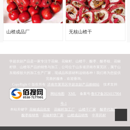
山楂成品厂
无核山楂干
家
学超农副产品是一家专注于花椒、花椒籽、山楂干、酸枣、酸枣核、花椒
籽饼、山楂等产品的销售与加工，公司位于山东省济南市莱芜区，属于山
东规模较大的加工生产厂家，现成品和原材料远销各种！我们将为您提供
完善的服务，欢迎垂询。
CopyRight © 版权所有:
济南市莱芜区学超农副产品购销站
技术支持:
网站地图
XML
备案号:
鲁ICP备2024117904
号-1
本站关键字:
花椒成品批发
花椒籽加工厂
山楂干厂家
酸枣代加工
酸枣核销售
花椒籽饼厂家
山楂成品销售
中草药材