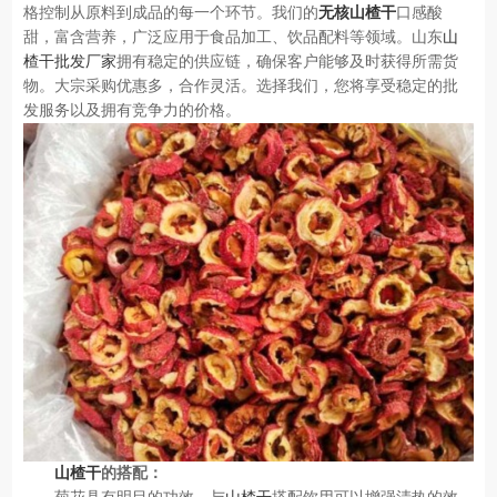
格控制从原料到成品的每一个环节。我们的
无核山楂干
口感酸
甜，富含营养，广泛应用于食品加工、饮品配料等领域。山东
山
楂干批发厂家
拥有稳定的供应链，确保客户能够及时获得所需货
物。大宗采购优惠多，合作灵活。选择我们，您将享受
稳定的批
发服务以及拥有
竞争力的价格。
山楂干
的搭配：