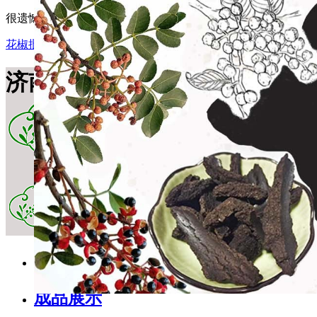
很遗憾，因您的浏览器版本过低导致无法获得最佳浏览体验，
花椒批发
花椒籽饲料
山楂干加工厂
酸枣销售
济南市莱芜区学超农副产品购
网站首页
成品展示