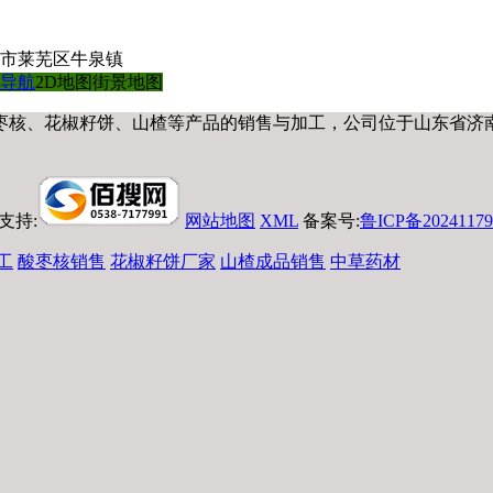
市莱芜区牛泉镇
导航
2D地图
街景地图
枣核、花椒籽饼、山楂等产品的销售与加工，公司位于山东省济
支持:
网站地图
XML
备案号:
鲁ICP备20241179
工
酸枣核销售
花椒籽饼厂家
山楂成品销售
中草药材