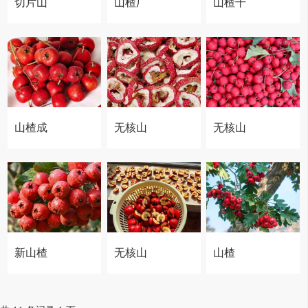
切片山
山楂厂
山楂干
楂
家
山楂成
无核山
无核山
品厂家
楂干
楂厂家
新山楂
无核山
山楂
厂家
楂批发