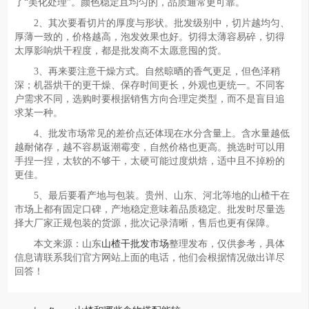
了“美化处理”。颜色稳定且均匀的，品质通常更可靠。
2、其次要看切片的厚度与形状。批发级别中，切片越均匀、
厚薄一致的，价格越高，泡发效果也好。切得太薄容易碎，切得
太厚影响烘干程度，都是批发商不太愿意囤的货。
3、再来要注意干燥方式。自然晾晒的香气更足，但色泽稍
深；机器烘干的更干燥、保存时间更长，外观也更统一。不同客
户需求不同，选购时要根据销售方向合理定类型，而不是盲目追
求某一种。
4、批发市场常见的差价点还体现在水分含量上。含水量越低
越耐储存，越不容易返潮霉变，自然价格也更高。挑选时可以用
手捏一捏，太软的不够干，太硬可能过度烘焙，适中且不掉粉的
更佳。
5、最后要看产地与包装。贵州、山东、河北等地的山楂干在
市场上都有固定口碑，产地稳定意味着品质稳定。批发时尽量选
择大厂家正规包装的货源，批次记录清晰，售后也更有保障。
本文来源：山东
山楂干批发市场
整理发布，仅供参考，具体
信息请联系我们官方网站上面的电话，他们会根据情况做出详尽
回答！