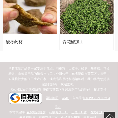
酸枣药材
青花椒加工
厂
学超农副产品是一家专注于花椒、花椒籽、山楂干、酸枣、酸枣核、花椒
籽饼、山楂等产品的销售与加工，公司位于山东省济南市莱芜区，属于山
东规模较大的加工生产厂家，现成品和原材料远销各种！我们将为您提供
完善的服务，欢迎垂询。
CopyRight © 版权所有:
济南市莱芜区学超农副产品购销站
技术支持:
网站地图
XML
备案号:
鲁ICP备2024117904
号-1
本站关键字:
花椒成品批发
花椒籽加工厂
山楂干厂家
酸枣代加工
酸枣核销售
花椒籽饼厂家
山楂成品销售
中草药材