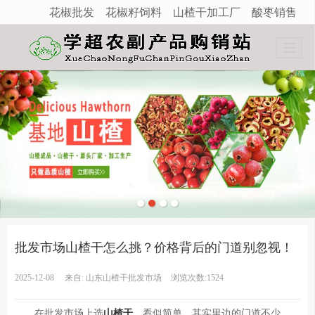
花椒批发
花椒籽饲料
山楂干加工厂
酸枣销售
很遗憾，因您的浏览器版本过低导致无法获得最佳浏览体验，推荐下载安装谷歌浏览器！
批发市场山楂干怎么挑？价格背后的门道别忽视！
2025-12-08
来自:
山东山楂干批发市场
浏览次数:1524
在批发市场上选
山楂干
，看似简单，其实里边的门道不少。