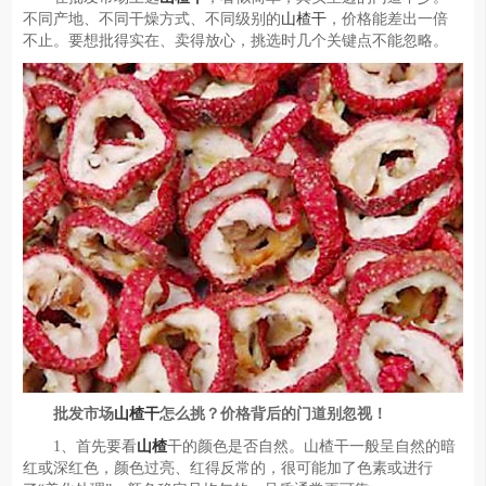
不同产地、不同干燥方式、不同级别的
山楂干
，价格能差出一倍
不止。要想批得实在、卖得放心，挑选时几个关键点不能忽略。
批发市场
山楂干
怎么挑？价格背后的门道别忽视！
1、首先要看
山楂
干的颜色是否自然。山楂干一般呈自然的暗
红或深红色，颜色过亮、红得反常的，很可能加了色素或进行