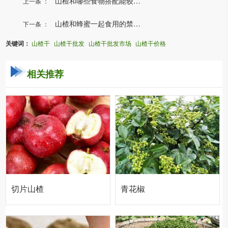
山楂和哪些食物搭配能较好...
上一条 ：
山楂和蜂蜜一起食用的禁忌...
下一条 ：
关键词：
山楂干
山楂干批发
山楂干批发市场
山楂干价格
相关推荐
切片山楂
青花椒